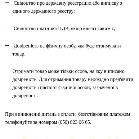
Свідоцтво про державну реєстрацію або виписку з
єдиного державного реєстру;
Свідоцтво платника ПДВ, якщо клієнт таким є;
Довіреність на фізичну особу, яка буде отримувати
товар.
Отримати товар може тільки особа, на як
у
виписано
довіреність. Для отримання товару необхідно пред'явити
довіреність і паспорт фізичної особи, зазначено
ї
в
довіреності.
При виникненні питань
з
оплат
и
безготівковим платежем
телефонуйте за номером (050) 823 06 65.