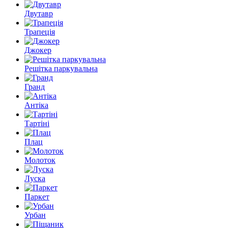
Двутавр
Трапеція
Джокер
Решітка паркувальна
Гранд
Антіка
Тартіні
Плац
Молоток
Луска
Паркет
Урбан