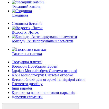
Фасадний камінь
Сходинка
Сходинка бетонна
Водостік, Лоток
Боларди, Антипаркувальні елементи
Тактильна плитка
Тротуарна плитка
Бордюри Поребрики Борти
Ґардіан Моноліт-брук Система огорожі
КАЯ Моноліт-брук Система огорожі
Бетонні блоки для огорожі та підпірні стіни
Елементи дизайну
Інші вироби
Кришки та дашки на стовпи парканів
Дорожні елементи