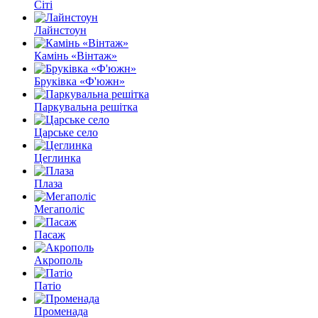
Сіті
Лайнстоун
Камінь «Вінтаж»
Бруківка «Ф'южн»
Паркувальна решітка
Царське село
Цеглинка
Плаза
Мегаполіс
Пасаж
Акрополь
Патіо
Променада