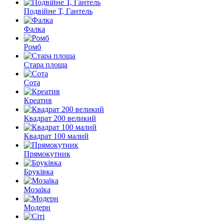
Подвійне Т, Гантель
Фалка
Ромб
Стара площа
Сота
Креатив
Квадрат 200 великий
Квадрат 100 малий
Прямокутник
Бруківка
Мозаїка
Модерн