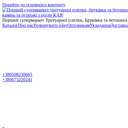
Перейти до основного контенту
Перший супермаркет Тротуарної плитки, Бруківки та бетонних
Каталог
Про нас
Розрахувати ціну
Оптовикам
Укладання
Доставк
+380508230665
+380673220241