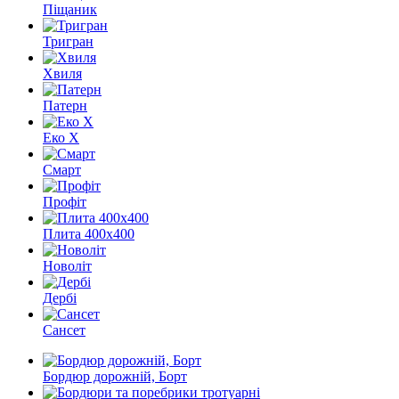
Піщаник
Тригран
Хвиля
Патерн
Еко X
Смарт
Профіт
Плита 400х400
Новоліт
Дербі
Сансет
Бордюр дорожній, Борт