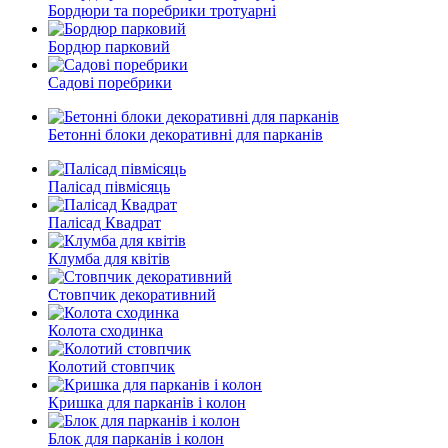
Бордюри та поребрики тротуарні
Бордюр парковий
Садові поребрики
Бетонні блоки декоративні для парканів
Палісад півмісяць
Палісад Квадрат
Клумба для квітів
Стовпчик декоративний
Колота сходинка
Колотий стовпчик
Кришка для парканів і колон
Блок для парканів і колон