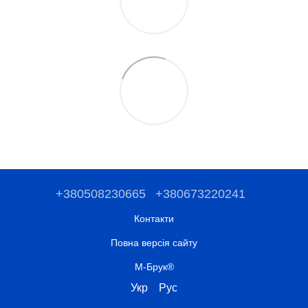
+380508230665
+380673220241
Контакти
Повна версія сайту
М-Брук®
Укр
Рус