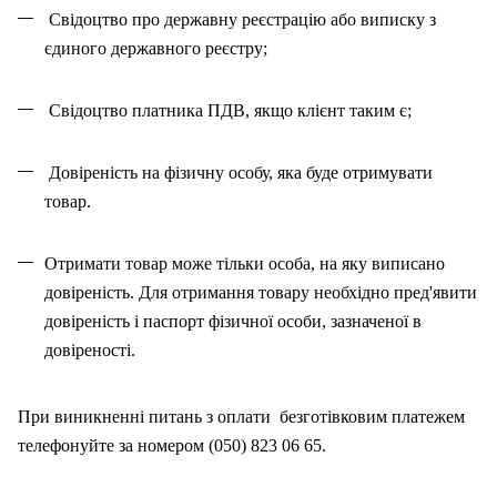
Свідоцтво про державну реєстрацію або виписку з
єдиного державного реєстру;
Свідоцтво платника ПДВ, якщо клієнт таким є;
Довіреність на фізичну особу, яка буде отримувати
товар.
Отримати товар може тільки особа, на як
у
виписано
довіреність. Для отримання товару необхідно пред'явити
довіреність і паспорт фізичної особи, зазначено
ї
в
довіреності.
При виникненні питань
з
оплат
и
безготівковим платежем
телефонуйте за номером (050) 823 06 65.