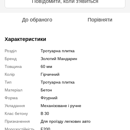
Повідомити, коли з'явиться
До обраного
Порівняти
Характеристики
Розділ
Тротуарна плитка
Бренд
Золотий Мандарин
Товщина
60 мм
Колір
Гірчичний
Тип
Тротуарна плитка
Матеріал
Бетон
Форма
Фігурний
Укладання
Механізоване і ручне
Клас бетону
В 30
Призначення
Для проїзду легкових авто
Морозостійкість
F200