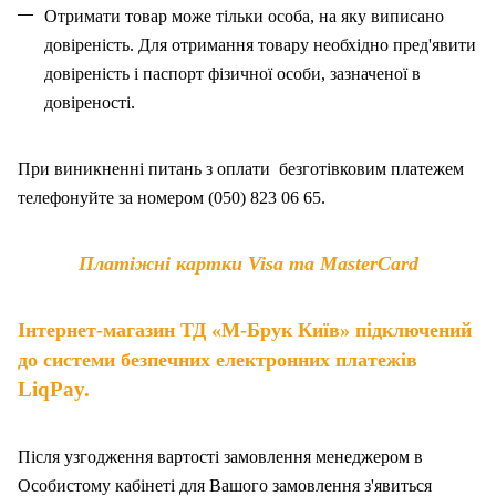
Отримати товар може тільки особа, на як
у
виписано
довіреність. Для отримання товару необхідно пред'явити
довіреність і паспорт фізичної особи, зазначено
ї
в
довіреності.
При виникненні питань
з
оплат
и
безготівковим платежем
телефонуйте за номером (050) 823 06 65.
Платіжні картки Visa та MasterCard
Інтернет-магазин ТД «М-Брук Київ» підключений
до системи безпечних електронних платежів
LiqPay.
Після узгодження вартості замовлення менеджером в
Особистому кабінеті для Вашого замовлення з'явиться