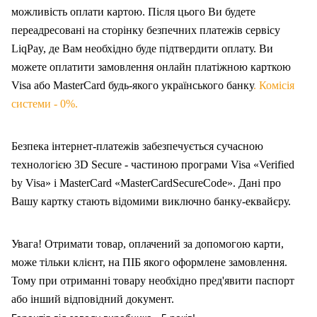
можливість оплати картою. Після цього Ви будете
переадресовані на сторінку безпечних платежів сервісу
LiqPay, де Вам необхідно буде підтвердити оплату. Ви
можете оплатити замовлення онлайн платіжною карткою
Visa або MasterCard будь-якого українського банку
. Комісія
системи - 0%.
Безпека інтернет-платежів забезпечується сучасною
технологією 3D Secure - частиною програми Visa «Verified
by Visa» і MasterCard «MasterCardSecureCode». Дані про
Вашу карт
ку
стають відомими виключно банку-еквайєру.
Увага! Отримати товар, оплачений за допомогою карти,
може тільки клієнт, на ПІБ якого оформлен
е
замовлення.
Тому при отриманні товару необхідно пред'явити паспорт
або інший відповідний документ.