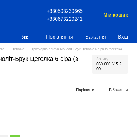
+380508230665
Мій кошик
+380673220241
Порівняння
Бажання
Вхід
Укр
тка
Цеголка
Тротуарна плитка Моноліт-Брук Цеголка 6 сіра (з фаскою)
оліт-Брук Цеголка 6 сіра (з
Артикул
060 000 615 2
00
Порівняти
В бажання