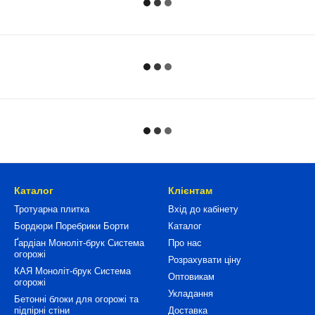
Каталог
Клієнтам
Тротуарна плитка
Вхід до кабінету
Бордюри Поребрики Борти
Каталог
Ґардіан Моноліт-брук Система
Про нас
огорожі
Розрахувати ціну
КАЯ Моноліт-брук Система
Оптовикам
огорожі
Укладання
Бетонні блоки для огорожі та
підпірні стіни
Доставка