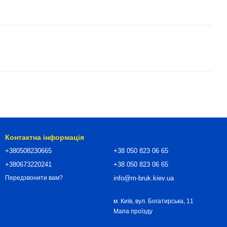
Контактна інформація
+380508230665
+38 050 823 06 65
+380673220241
+38 050 823 06 65
info@m-bruk.kiev.ua
Передзвонити вам?
м. Київ, вул. Богатирська, 11
Мапа проїзду