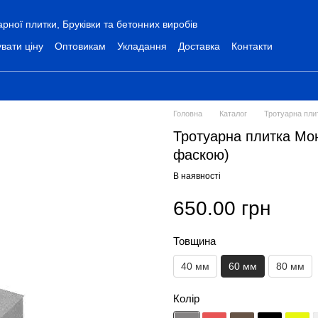
ної плитки, Бруківки та бетонних виробів
вати ціну
Оптовикам
Укладання
Доставка
Контакти
Головна
Каталог
Тротуарна пли
Тротуарна плитка Мон
фаскою)
В наявності
650.00 грн
Товщина
40 мм
60 мм
80 мм
Колір