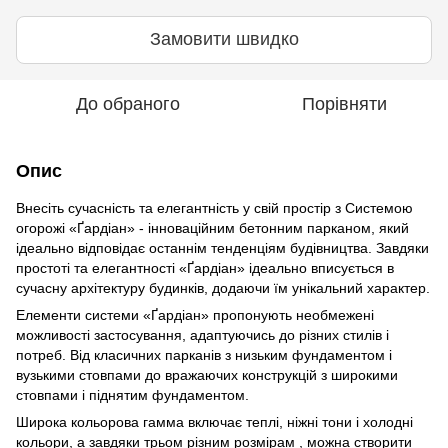
Замовити швидко
До обраного
Порівняти
Опис
Внесіть сучасність та елегантність у свій простір з Системою
огорожі «Ґардіан» - інноваційним бетонним парканом, який
ідеально відповідає останнім тенденціям будівництва. Завдяки
простоті та елегантності «Ґардіан» ідеально вписується в
сучасну архітектуру будинків, додаючи їм унікальний характер.
Елементи системи «Ґардіан» пропонують необмежені
можливості застосування, адаптуючись до різних стилів і
потреб. Від класичних парканів з низьким фундаментом і
вузькими стовпами до вражаючих конструкцій з широкими
стовпами і піднятим фундаментом.
Широка кольорова гамма включає теплі, ніжні тони і холодні
кольори, а завдяки трьом різним розмірам , можна створити