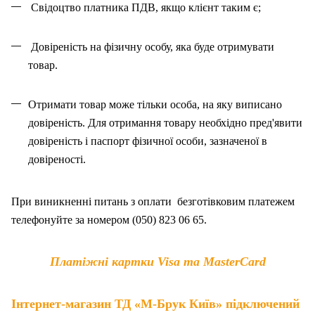
Свідоцтво платника ПДВ, якщо клієнт таким є;
Довіреність на фізичну особу, яка буде отримувати
товар.
Отримати товар може тільки особа, на як
у
виписано
довіреність. Для отримання товару необхідно пред'явити
довіреність і паспорт фізичної особи, зазначено
ї
в
довіреності.
При виникненні питань
з
оплат
и
безготівковим платежем
телефонуйте за номером (050) 823 06 65.
Платіжні картки Visa та MasterCard
Інтернет-магазин ТД «М-Брук Київ» підключений