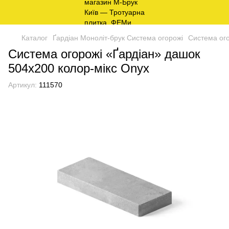
Каталог
Ґардіан Моноліт-брук Система огорожі
Система ого
Система огорожі «Ґардіан» дашок
504х200 колор-мікс Onyx
Артикул:
111570