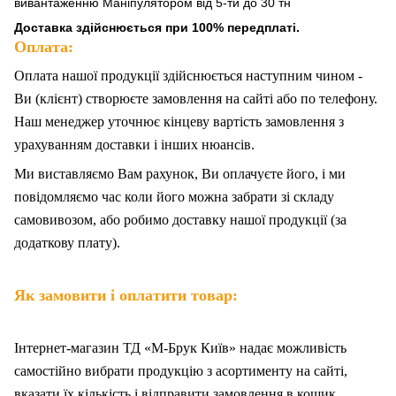
вивантаженню Маніпулятором від 5-ти до 30 тн
Доставка здійснюється при 100% передплаті.
Оплата:
Оплата нашої продукції здійснюється наступним чином -
Ви (клієнт) створюєте замовлення на сайті або по телефону.
Наш менеджер уточнює кінцеву вартість замовлення з
урахуванням доставки і інших нюансів.
Ми
в
иставляємо Вам рахунок,
Ви
оплачуєте
його
, і ми
повідомляємо час коли його можна забрати зі складу
самовивозом, або робимо доставку нашої продукції (за
додаткову плату).
Як замовити і оплатити товар:
Інтернет-магазин ТД «М-Брук Київ» надає можливість
самостійно вибрати продукцію з асортименту на сайті,
вказати їх кількість і відправити замовлення в кошик