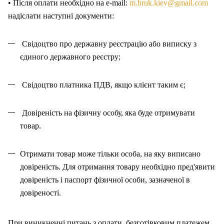
• Після оплати необхідно на e-mail:
m.bruk.kiev@gmail.com
надіслати наступні документи:
Свідоцтво про державну реєстрацію або виписку з
єдиного державного реєстру;
Свідоцтво платника ПДВ, якщо клієнт таким є;
Довіреність на фізичну особу, яка буде отримувати
товар.
Отримати товар може тільки особа, на як
у
виписано
довіреність. Для отримання товару необхідно пред'явити
довіреність і паспорт фізичної особи, зазначено
ї
в
довіреності.
При виникненні питань
з
оплат
и
безготівковим платежем