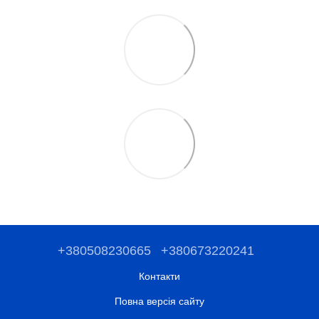
+380508230665
+380673220241
Контакти
Повна версія сайту