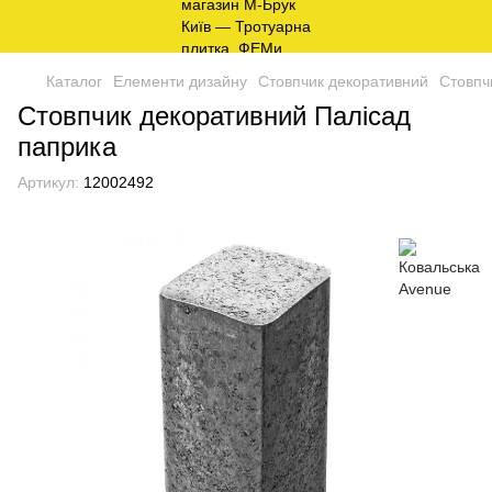
Каталог
Елементи дизайну
Стовпчик декоративний
Стовпч
Стовпчик декоративний Палісад
паприка
Артикул:
12002492