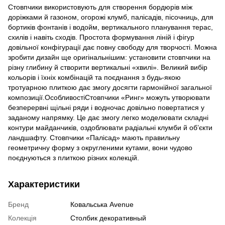
Стовпчики використовують для створення бордюрів між
доріжками й газоном, огорожі клумб, палісадів, пісочниць, для
бортиків фонтанів і водойм, вертикального планування терас,
схилів і навіть сходів. Простота формування ліній і фігур
довільної конфігурації дає повну свободу для творчості. Можна
зробити дизайн ще оригінальнішим: установити стовпчики на
різну глибину й створити вертикальні «хвилі». Великий вибір
кольорів і їхніх комбінацій та поєднання з будь-якою
тротуарною плиткою дає змогу досягти гармонійної загальної
композиції.ОсобливостіСтовпчики «Ринг» можуть утворювати
безперервні щільні ряди і водночас довільно повертатися у
заданому напрямку. Це дає змогу легко моделювати складні
контури майданчиків, оздоблювати радіальні клумби й об’єкти
ландшафту. Стовпчики «Палісад» мають правильну
геометричну форму з округленими кутами, вони чудово
поєднуються з плиткою різних колекцій.
Характеристики
Бренд
Ковальська Avenue
Колекція
Столбик декоративный