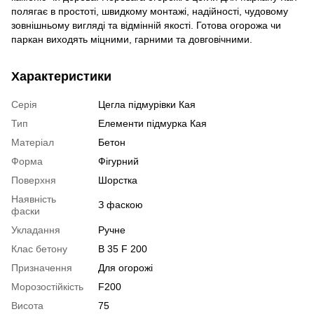
полягає в простоті, швидкому монтажі, надійності, чудовому
зовнішньому вигляді та відмінній якості. Готова огорожа чи
паркан виходять міцними, гарними та довговічними.
Характеристики
Серія
Цегла підмурівки Кая
Тип
Елементи підмурка Кая
Матеріал
Бетон
Форма
Фігурний
Поверхня
Шорстка
Наявність
З фаскою
фаски
Укладання
Ручне
Клас бетону
В 35 F 200
Призначення
Для огорожі
Морозостійкість
F200
Висота
75