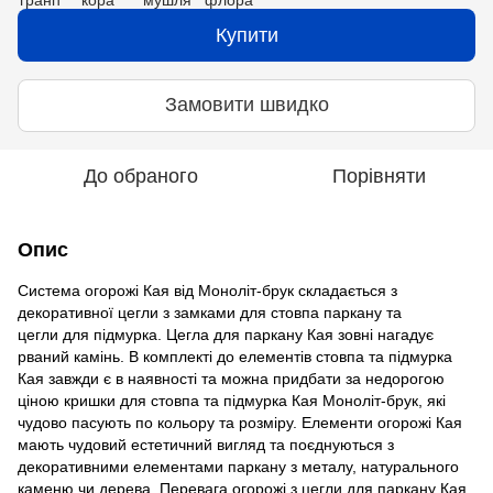
Купити
Замовити швидко
До обраного
Порівняти
Опис
Система огорожі Кая від Моноліт-брук складається з
декоративної цегли з замками для стовпа паркану та
цегли для підмурка. Цегла для паркану Кая зовні нагадує
рваний камінь. В комплекті до елементів стовпа та підмурка
Кая завжди є в наявності та можна придбати за недорогою
ціною кришки для стовпа та підмурка Кая Моноліт-брук, які
чудово пасують по кольору та розміру. Елементи огорожі Кая
мають чудовий естетичний вигляд та поєднуються з
декоративними елементами паркану з металу, натурального
каменю чи дерева. Перевага огорожі з цегли для паркану Кая