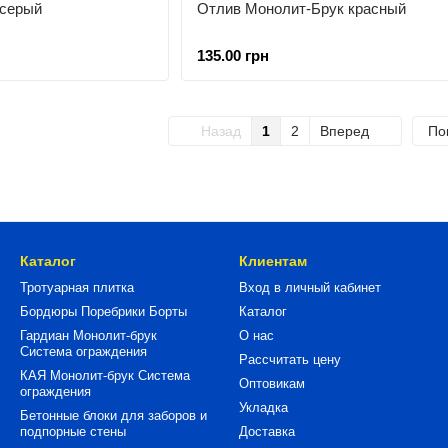
 серый
Отлив Монолит-Брук красный
135.00 грн
Назад
1
2
Вперед
По
Каталог
Клиентам
Тротуарная плитка
Вход в личный кабинет
Бордюры Поребрики Борты
Каталог
Гардиан Монолит-брук
О нас
Система ограждения
Рассчитать цену
КАЯ Монолит-брук Система
Оптовикам
ограждения
Укладка
Бетонные блоки для заборов и
подпорные стены
Доставка