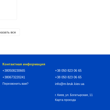
казать все
Контактная информация
+380508230665
+38 050 823 06 65
+380673220241
+38 050 823 06 65
info@m-bruk.kiev.ua
Перезвонить вам?
г. Киев, ул. Богатырская, 11
Карта проезда