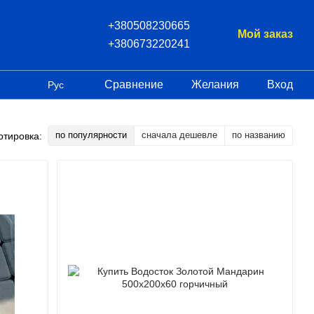
+380508230665
Мой заказ
+380673220241
Сравнение
Желания
Вход
Рус
по популярности
сначала дешевле
по названию
ртировка: