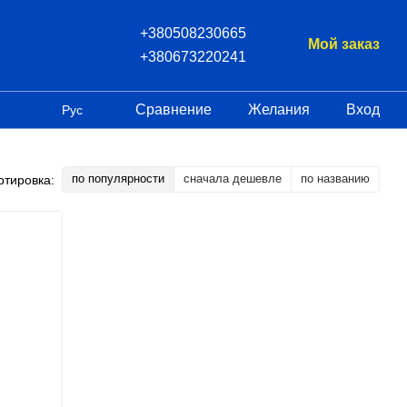
+380508230665
Мой заказ
+380673220241
Сравнение
Желания
Вход
Рус
по популярности
сначала дешевле
по названию
ртировка: