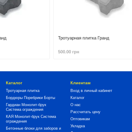
анд
Тротуарная плитка Гранд
500.00 грн
Каталог
Клиентам
Тротуарная плитка
Вход в личный кабинет
Бордюры Поребрики Борты
Каталог
Гардиан Монолит-брук
О нас
Система ограждения
Рассчитать цену
КАЯ Монолит-брук Система
Оптовикам
ограждения
Укладка
Бетонные блоки для заборов и