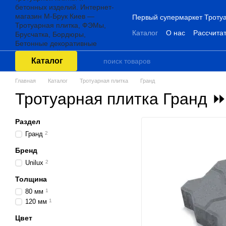
Перейти к основному контенту
Первый супермаркет Тротуа
Каталог
О нас
Рассчитат
Каталог
Главная
Каталог
Тротуарная плитка
Гранд
Тротуарная плитка Гранд ⏩
Раздел
Гранд
2
Бренд
Unilux
2
Толщина
80 мм
1
120 мм
1
Цвет