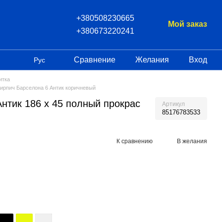
+380508230665
Мой заказ
+380673220241
Сравнение
Желания
Вход
Рус
итка
Кирпич Барселона 6 Антик коричневый
нтик 186 х 45 полный прокрас
Артикул
85176783533
К сравнению
В желания