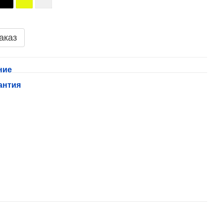
аказ
ние
антия