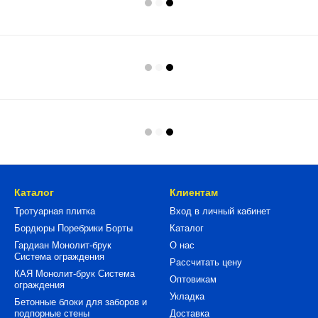
Каталог
Клиентам
Тротуарная плитка
Вход в личный кабинет
Бордюры Поребрики Борты
Каталог
Гардиан Монолит-брук
О нас
Система ограждения
Рассчитать цену
КАЯ Монолит-брук Система
Оптовикам
ограждения
Укладка
Бетонные блоки для заборов и
подпорные стены
Доставка