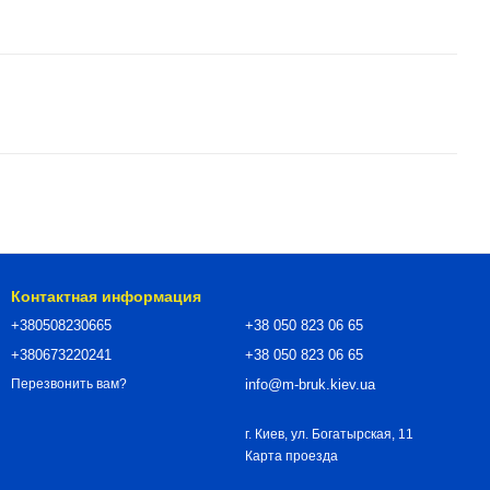
Контактная информация
+380508230665
+38 050 823 06 65
+380673220241
+38 050 823 06 65
info@m-bruk.kiev.ua
Перезвонить вам?
г. Киев, ул. Богатырская, 11
Карта проезда