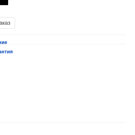
аказ
ние
антия