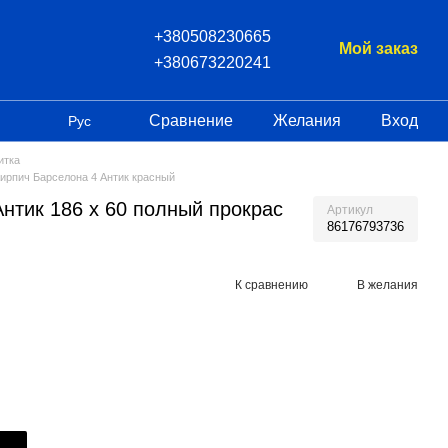
+380508230665
Мой заказ
+380673220241
Сравнение
Желания
Вход
Рус
итка
ирпич Барселона 4 Антик красный
нтик 186 х 60 полный прокрас
Артикул
86176793736
К сравнению
В желания