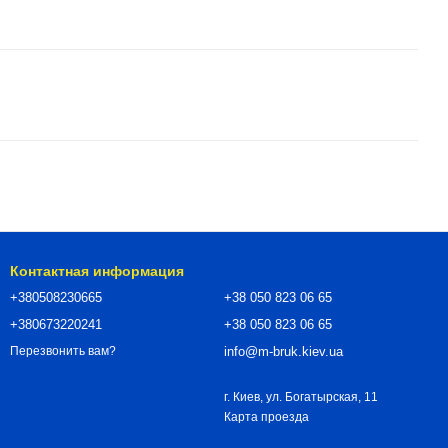
Контактная информация
+380508230665
+38 050 823 06 65
+380673220241
+38 050 823 06 65
info@m-bruk.kiev.ua
Перезвонить вам?
г. Киев, ул. Богатырская, 11
Карта проезда