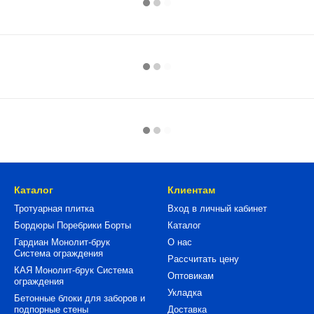
Каталог
Клиентам
Тротуарная плитка
Вход в личный кабинет
Бордюры Поребрики Борты
Каталог
Гардиан Монолит-брук
О нас
Система ограждения
Рассчитать цену
КАЯ Монолит-брук Система
Оптовикам
ограждения
Укладка
Бетонные блоки для заборов и
подпорные стены
Доставка