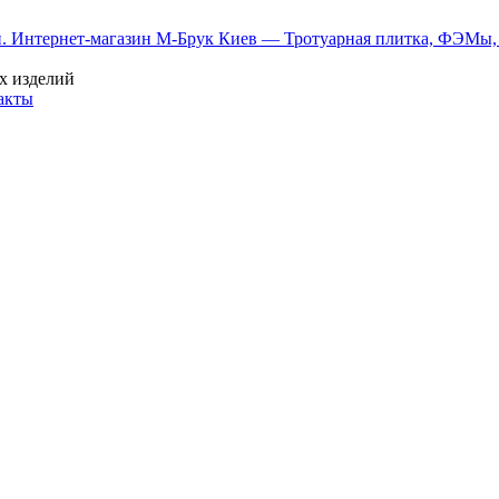
х изделий
акты