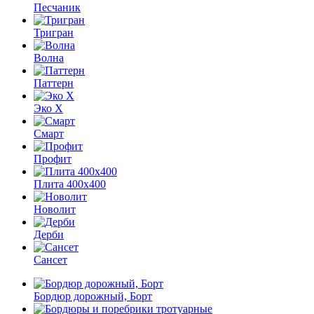
Песчаник
Тригран
Волна
Паттерн
Эко X
Смарт
Профит
Плита 400х400
Новолит
Дерби
Сансет
Бордюр дорожный, Борт