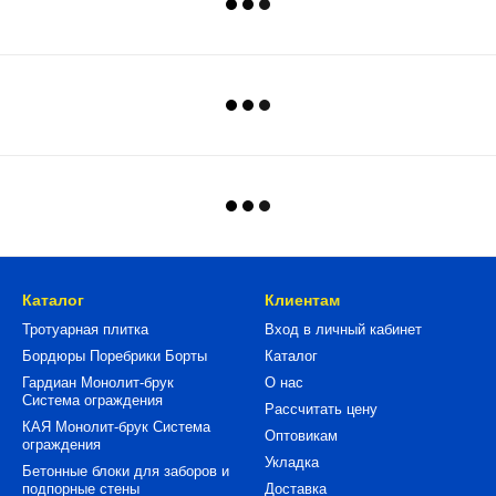
Каталог
Клиентам
Тротуарная плитка
Вход в личный кабинет
Бордюры Поребрики Борты
Каталог
Гардиан Монолит-брук
О нас
Система ограждения
Рассчитать цену
КАЯ Монолит-брук Система
Оптовикам
ограждения
Укладка
Бетонные блоки для заборов и
подпорные стены
Доставка