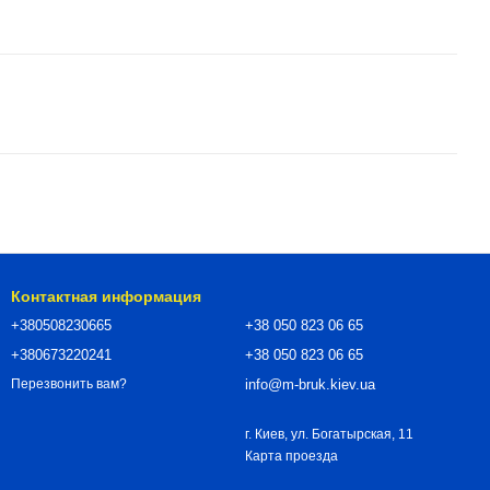
Контактная информация
+380508230665
+38 050 823 06 65
+380673220241
+38 050 823 06 65
info@m-bruk.kiev.ua
Перезвонить вам?
г. Киев, ул. Богатырская, 11
Карта проезда