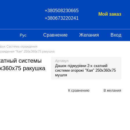
+380508230665
Мой заказ
+380673220241
Сравнение
Желания
Вход
Рус
брук Система ограждения
граждения "Кая" 250х360x75 ракушка
скатный системы
Артикул
Дашок підмурівки 2-х скатний
0х360x75 ракушка
системи огорожі "Кая" 250x360x75
мушля
К сравнению
В желания