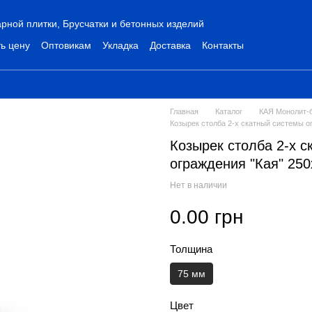
рной плитки, Брусчатки и бетонных изделий
ь цену
Оптовикам
Укладка
Доставка
Контакты
Главная
Каталог
КАЯ Монолит-
Козырек столба 2-х скатный системы о
Козырек столба 2-х 
ограждения "Кая" 25
Нет в наличии
0.00 грн
Толщина
75 мм
Цвет