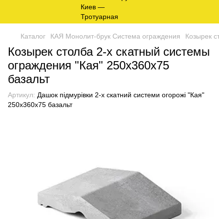
Каталог
КАЯ Монолит-брук Система ограждения
Козырек с
Козырек столба 2-х скатный системы
ограждения "Кая" 250х360x75
базальт
Артикул:
Дашок підмурівки 2-х скатний системи огорожі "Кая"
250x360x75 базальт