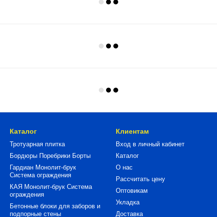
Каталог
Клиентам
Тротуарная плитка
Вход в личный кабинет
Бордюры Поребрики Борты
Каталог
Гардиан Монолит-брук
О нас
Система ограждения
Рассчитать цену
КАЯ Монолит-брук Система
Оптовикам
ограждения
Укладка
Бетонные блоки для заборов и
подпорные стены
Доставка