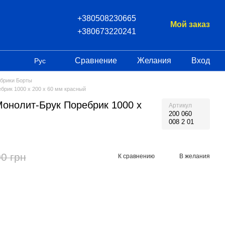
+380508230665
Мой заказ
+380673220241
Сравнение
Желания
Вход
Рус
брики Борты
брик 1000 х 200 х 60 мм красный
онолит-Брук Поребрик 1000 х
Артикул
200 060
008 2 01
0 грн
К сравнению
В желания