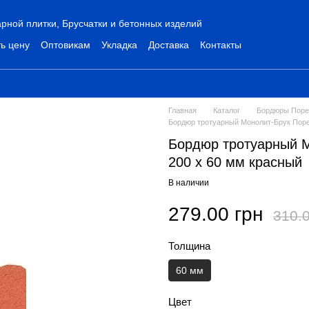
рной плитки, Брусчатки и бетонных изделий
ь цену
Оптовикам
Укладка
Доставка
Контакты
Главная
Каталог
Бордюры Поре
Бордюр тротуарный Монолит-Брук Поре
Бордюр тротуарный М
200 х 60 мм красный
В наличии
279.00 грн
310.0
Толщина
60 мм
Цвет