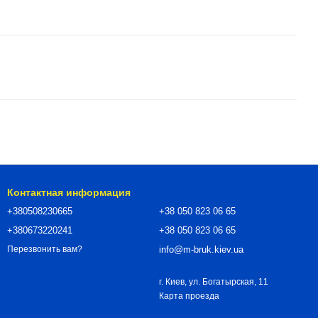
Контактная информация
+380508230665
+38 050 823 06 65
+380673220241
+38 050 823 06 65
info@m-bruk.kiev.ua
Перезвонить вам?
г. Киев, ул. Богатырская, 11
Карта проезда