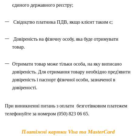
єдиного державного реєстру;
Свідоцтво платника ПДВ, якщо клієнт таким є;
Довіреність на фізичну особу, яка буде отримувати
товар.
Отримати товар може тільки особа, на як
у
виписано
довіреність. Для отримання товару необхідно пред'явити
довіреність і паспорт фізичної особи, зазначено
ї
в
довіреності.
При виникненні питань
з
оплат
и
безготівковим платежем
телефонуйте за номером (050) 823 06 65.
Платіжні картки Visa та MasterCard