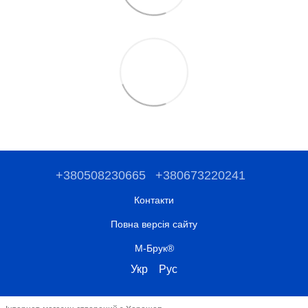
+380508230665
+380673220241
Контакти
Повна версія сайту
М-Брук®
Укр
Рус