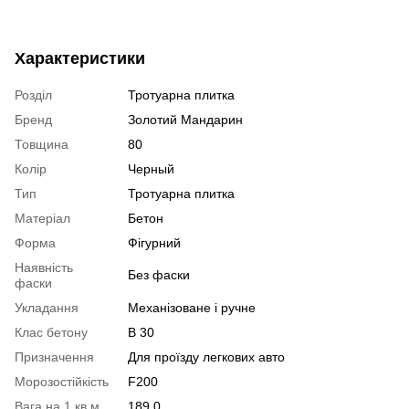
Характеристики
Розділ
Тротуарна плитка
Бренд
Золотий Мандарин
Товщина
80
Колір
Черный
Тип
Тротуарна плитка
Матеріал
Бетон
Форма
Фігурний
Наявність
Без фаски
фаски
Укладання
Механізоване і ручне
Клас бетону
В 30
Призначення
Для проїзду легкових авто
Морозостійкість
F200
Вага на 1 кв.м
189.0