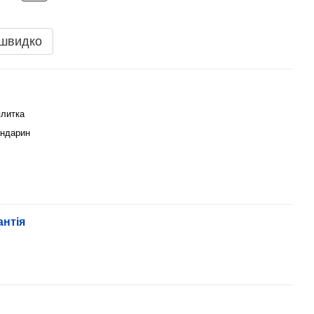
 швидко
плитка
ндарин
антія