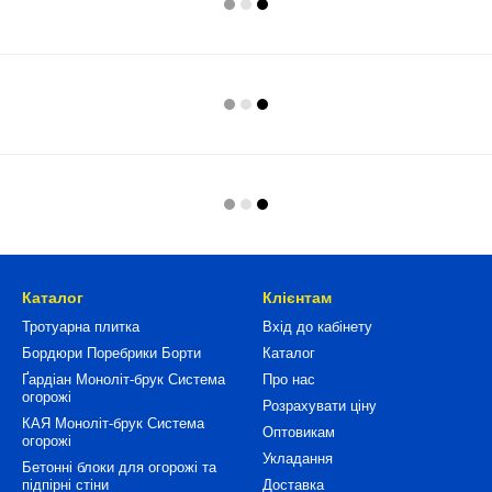
Каталог
Клієнтам
Тротуарна плитка
Вхід до кабінету
Бордюри Поребрики Борти
Каталог
Ґардіан Моноліт-брук Система
Про нас
огорожі
Розрахувати ціну
КАЯ Моноліт-брук Система
Оптовикам
огорожі
Укладання
Бетонні блоки для огорожі та
підпірні стіни
Доставка