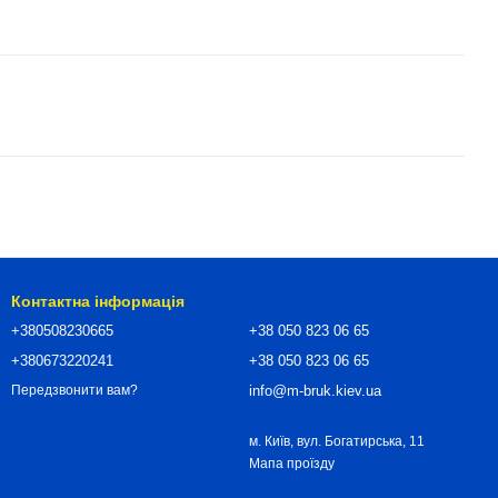
Контактна інформація
+380508230665
+38 050 823 06 65
+380673220241
+38 050 823 06 65
info@m-bruk.kiev.ua
Передзвонити вам?
м. Київ, вул. Богатирська, 11
Мапа проїзду