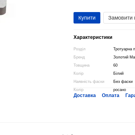
Купити
Замовити
Характеристики
Розділ
Тротуарна 
Бренд
Золотий Ма
Товщина
60
Колір
Білий
Наявність фаски
Без фаски
Колір
росано
Доставка
Оплата
Гар