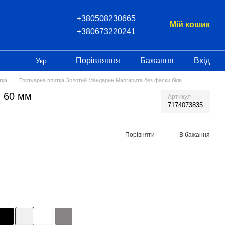
+380508230665
Мій кошик
+380673220241
Порівняння
Бажання
Вхід
Укр
тка
Тротуарна плитка Золотий Мандарин Маргарита без фаски біла
, 60 мм
Артикул
7174073835
Порівняти
В бажання