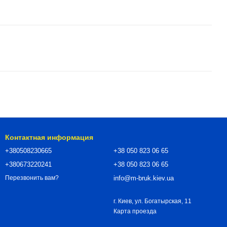
Контактная информация
+380508230665
+38 050 823 06 65
+380673220241
+38 050 823 06 65
info@m-bruk.kiev.ua
Перезвонить вам?
г. Киев, ул. Богатырская, 11
Карта проезда