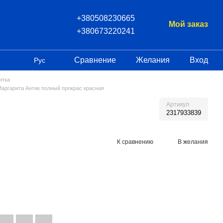
+380508230665
Мой заказ
+380673220241
Сравнение
Желания
Вход
Рус
итка
аргарита Антик полный прокрас красная
Артикул
2317933839
К сравнению
В желания