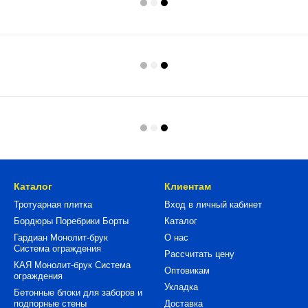
Каталог
Клиентам
Тротуарная плитка
Вход в личный кабинет
Бордюры Поребрики Борты
Каталог
Гардиан Монолит-брук
О нас
Система ограждения
Рассчитать цену
КАЯ Монолит-брук Система
Оптовикам
ограждения
Укладка
Бетонные блоки для заборов и
подпорные стены
Доставка