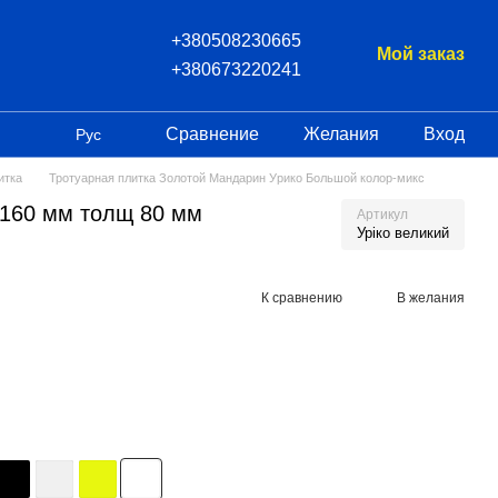
+380508230665
Мой заказ
+380673220241
Сравнение
Желания
Вход
Рус
итка
Тротуарная плитка Золотой Мандарин Урико Большой колор-микс
 160 мм толщ 80 мм
Артикул
Уріко великий
К сравнению
В желания