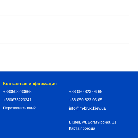
Контактная информация
+380508230665
+38 050 823 06 65
+380673220241
+38 050 823 06 65
info@m-bruk.kiev.ua
Перезвонить вам?
г. Киев, ул. Богатырская, 11
Карта проезда