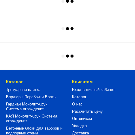
Каталог
Клиентам
Тротуарная плитка
Вход в личный кабинет
Бордюры Поребрики Борты
Каталог
Гардиан Монолит-брук
О нас
Система ограждения
Рассчитать цену
КАЯ Монолит-брук Система
Оптовикам
ограждения
Укладка
Бетонные блоки для заборов и
подпорные стены
Доставка